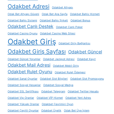
Odakbet Adresi
Odakbet Altyapı
Odak Bet Altyapı Güveni
Odak Bet Ana Sayfa
Odakbet Bahis Hizmeti
Odakbet Bahis Sistemi
Odakbet Bahis Şirketi
Odakbet Bonus
Odakbet Canlı Destek
Odakbet Canlı Poker
Odakbet Casino Oyunu
Odakbet Casino Web Sitesi
Odakbet Giriş
Odakbet Giriş Bağlantısı
Odakbet Giriş Sayfası
Odakbet Güncel
Odakbet Güncel Yorumlar
Odakbet Jackpot Adresi
Odakbet Kayıt
Odakbet Mail Adresi
Odakbet Mobil Giriş
Odakbet Rulet Oyunu
Odakbet Rulet Ödemesi
Odakbet Sanal Oyunlar
Odakbet Slot Bilgileri
Odakbet Slot Promosyonu
Odakbet Sosyal Hesaplar
Odakbet Sosyal Medya
Odakbet SSL Sertifikası
Odakbet Telegram
Odakbet Twitter Hesabı
Odakbet Vip Oranlar
Odakbet VİP Hizmet
Odakbet Yeni Adres
Odakbet Yüksek Oranlar
Odakbet Çevrimiçi Oyun
Odakbet Çeşitli Oyunlar
Odakbet Üyelik
Odak Bet Üye İşlem