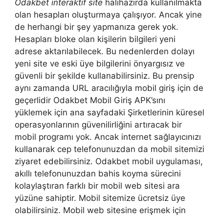
Odakbet interaktif site
halihazırda kullanılmakta
olan hesapları oluşturmaya çalışıyor. Ancak yine
de herhangi bir şey yapmanıza gerek yok.
Hesapları bloke olan kişilerin bilgileri yeni
adrese aktarılabilecek. Bu nedenlerden dolayı
yeni site ve eski üye bilgilerini önyargısız ve
güvenli bir şekilde kullanabilirsiniz. Bu prensip
aynı zamanda URL aracılığıyla mobil giriş için de
geçerlidir Odakbet Mobil Giriş APK’sını
yüklemek için ana sayfadaki Şirketlerinin küresel
operasyonlarının güvenilirliğini artıracak bir
mobil programı yok. Ancak internet sağlayıcınızı
kullanarak cep telefonunuzdan da mobil sitemizi
ziyaret edebilirsiniz. Odakbet mobil uygulaması,
akıllı telefonunuzdan bahis koyma sürecini
kolaylaştıran farklı bir mobil web sitesi ara
yüzüne sahiptir. Mobil sitemize ücretsiz üye
olabilirsiniz. Mobil web sitesine erişmek için