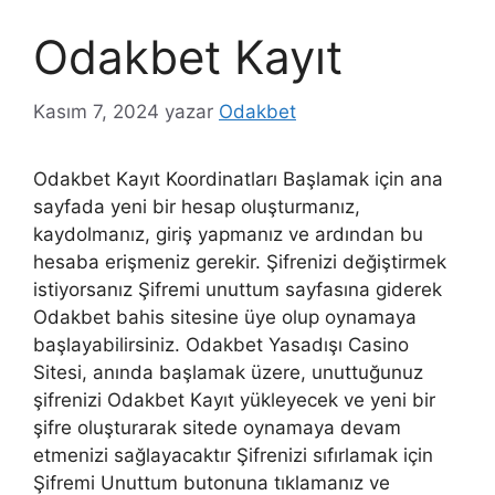
Odakbet Kayıt
Kasım 7, 2024
yazar
Odakbet
Odakbet Kayıt Koordinatları Başlamak için ana
sayfada yeni bir hesap oluşturmanız,
kaydolmanız, giriş yapmanız ve ardından bu
hesaba erişmeniz gerekir. Şifrenizi değiştirmek
istiyorsanız Şifremi unuttum sayfasına giderek
Odakbet bahis sitesine üye olup oynamaya
başlayabilirsiniz. Odakbet Yasadışı Casino
Sitesi, anında başlamak üzere, unuttuğunuz
şifrenizi Odakbet Kayıt yükleyecek ve yeni bir
şifre oluşturarak sitede oynamaya devam
etmenizi sağlayacaktır Şifrenizi sıfırlamak için
Şifremi Unuttum butonuna tıklamanız ve