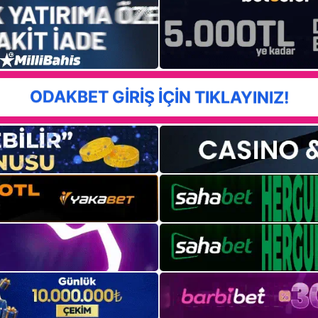
ODAKBET GİRİŞ İÇİN TIKLAYINIZ!