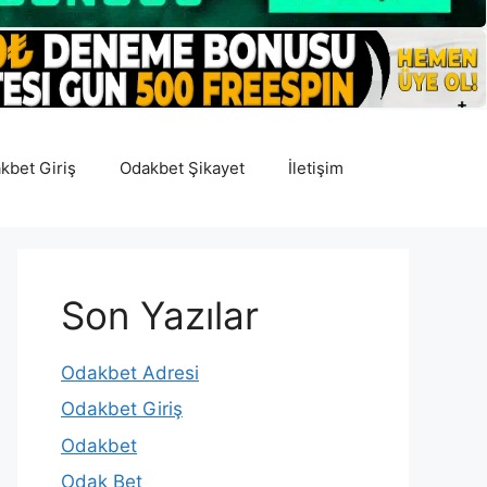
kbet Giriş
Odakbet Şikayet
İletişim
Son Yazılar
Odakbet Adresi
Odakbet Giriş
Odakbet
Odak Bet