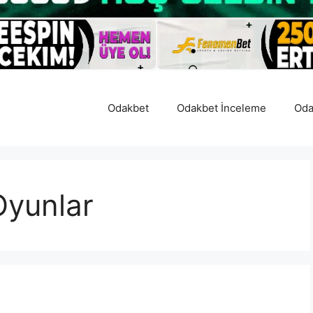
Odakbet
Odakbet İnceleme
Oda
Oyunlar