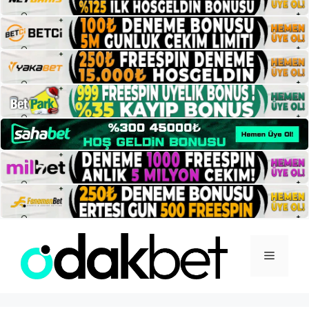
İçeriğe
atla
Menü