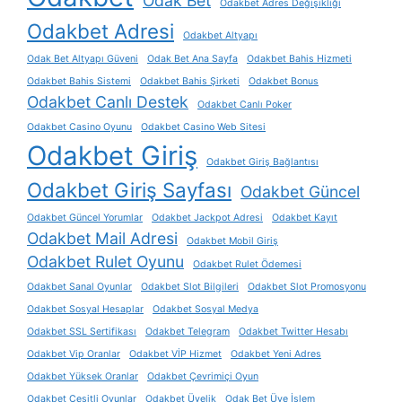
Odak Bet
Odakbet Adres Değişikliği
Odakbet Adresi
Odakbet Altyapı
Odak Bet Altyapı Güveni
Odak Bet Ana Sayfa
Odakbet Bahis Hizmeti
Odakbet Bahis Sistemi
Odakbet Bahis Şirketi
Odakbet Bonus
Odakbet Canlı Destek
Odakbet Canlı Poker
Odakbet Casino Oyunu
Odakbet Casino Web Sitesi
Odakbet Giriş
Odakbet Giriş Bağlantısı
Odakbet Giriş Sayfası
Odakbet Güncel
Odakbet Güncel Yorumlar
Odakbet Jackpot Adresi
Odakbet Kayıt
Odakbet Mail Adresi
Odakbet Mobil Giriş
Odakbet Rulet Oyunu
Odakbet Rulet Ödemesi
Odakbet Sanal Oyunlar
Odakbet Slot Bilgileri
Odakbet Slot Promosyonu
Odakbet Sosyal Hesaplar
Odakbet Sosyal Medya
Odakbet SSL Sertifikası
Odakbet Telegram
Odakbet Twitter Hesabı
Odakbet Vip Oranlar
Odakbet VİP Hizmet
Odakbet Yeni Adres
Odakbet Yüksek Oranlar
Odakbet Çevrimiçi Oyun
Odakbet Çeşitli Oyunlar
Odakbet Üyelik
Odak Bet Üye İşlem