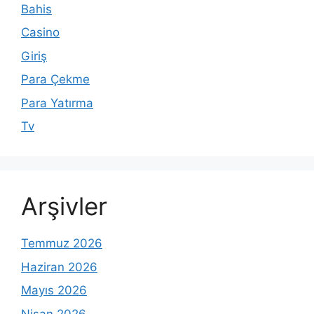
Bahis
Casino
Giriş
Para Çekme
Para Yatırma
Tv
Arşivler
Temmuz 2026
Haziran 2026
Mayıs 2026
Nisan 2026