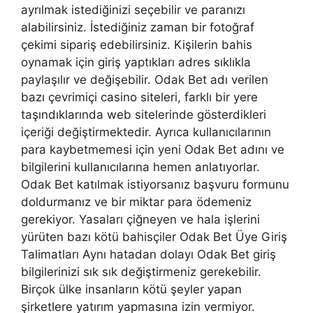
ayrılmak istediğinizi seçebilir ve paranızı
alabilirsiniz. İstediğiniz zaman bir fotoğraf
çekimi sipariş edebilirsiniz. Kişilerin bahis
oynamak için giriş yaptıkları adres sıklıkla
paylaşılır ve değişebilir. Odak Bet adı verilen
bazı çevrimiçi casino siteleri, farklı bir yere
taşındıklarında web sitelerinde gösterdikleri
içeriği değiştirmektedir. Ayrıca kullanıcılarının
para kaybetmemesi için yeni Odak Bet adını ve
bilgilerini kullanıcılarına hemen anlatıyorlar.
Odak Bet katılmak istiyorsanız başvuru formunu
doldurmanız ve bir miktar para ödemeniz
gerekiyor. Yasaları çiğneyen ve hala işlerini
yürüten bazı kötü bahisçiler Odak Bet Üye Giriş
Talimatları Aynı hatadan dolayı Odak Bet giriş
bilgilerinizi sık sık değiştirmeniz gerekebilir.
Birçok ülke insanların kötü şeyler yapan
şirketlere yatırım yapmasına izin vermiyor.