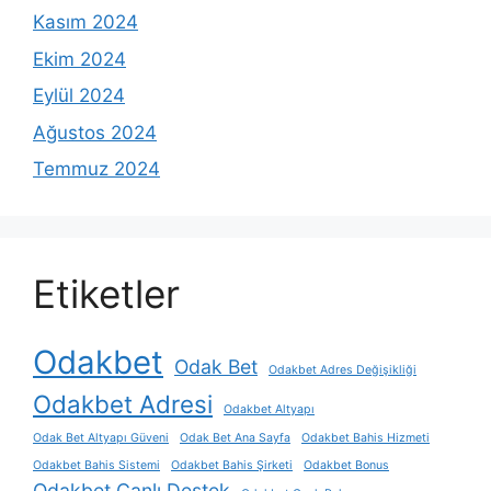
Kasım 2024
Ekim 2024
Eylül 2024
Ağustos 2024
Temmuz 2024
Etiketler
Odakbet
Odak Bet
Odakbet Adres Değişikliği
Odakbet Adresi
Odakbet Altyapı
Odak Bet Altyapı Güveni
Odak Bet Ana Sayfa
Odakbet Bahis Hizmeti
Odakbet Bahis Sistemi
Odakbet Bahis Şirketi
Odakbet Bonus
Odakbet Canlı Destek