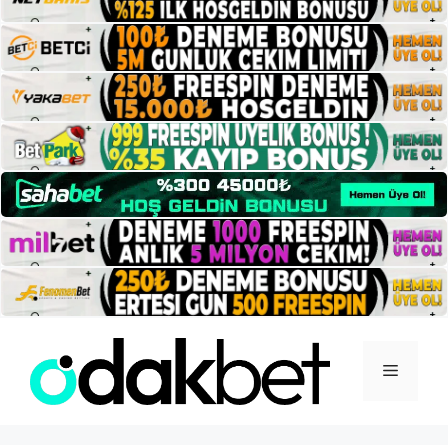
İçeriğe
atla
Menü