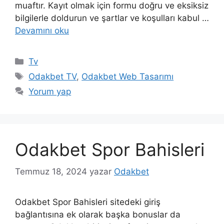
muaftır. Kayıt olmak için formu doğru ve eksiksiz
bilgilerle doldurun ve şartlar ve koşulları kabul …
Devamını oku
Kategoriler
Tv
Etiketler
Odakbet TV
,
Odakbet Web Tasarımı
Yorum yap
Odakbet Spor Bahisleri
Temmuz 18, 2024
yazar
Odakbet
Odakbet Spor Bahisleri sitedeki giriş
bağlantısına ek olarak başka bonuslar da