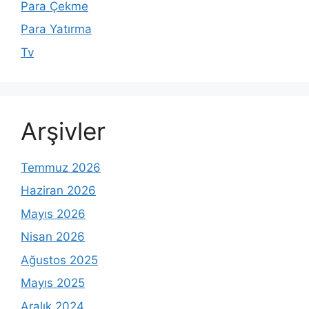
Para Çekme
Para Yatırma
Tv
Arşivler
Temmuz 2026
Haziran 2026
Mayıs 2026
Nisan 2026
Ağustos 2025
Mayıs 2025
Aralık 2024