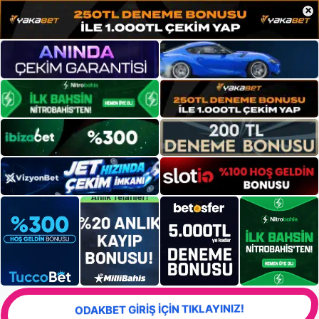
×
ODAKBET GİRİŞ İÇİN TIKLAYINIZ!