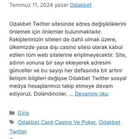
Temmuz 11, 2024
yazar
Odakbet
Odakbet Twitter sitesinde adres değişikliklerini
önlemek için önlemler bulunmaktadır.
Rakiplerimizin siteleri de dahil olmak üzere,
ülkemizde yasa dışı casino sitesi olarak kabul
edilen tüm web sitelerine erişilmeyecektir. Site,
adının sonuna bir sayı ekleyerek adresini
günceller ve bu sayıyı her defasında bir artırır
İletişim bilgileri değişse Odakbet Twitter sosyal
medya hesaplarımızı takip etmeye devam
ediyoruz. Dolandırıcılar, …
Devamını oku
Kategoriler
Giriş
Etiketler
Odakbet Canlı Casino Ve Poker
,
Odakbet
Twitter