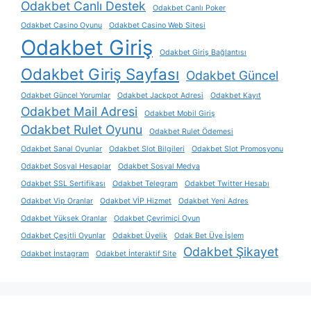
Odakbet Canlı Destek
Odakbet Canlı Poker
Odakbet Casino Oyunu
Odakbet Casino Web Sitesi
Odakbet Giriş
Odakbet Giriş Bağlantısı
Odakbet Giriş Sayfası
Odakbet Güncel
Odakbet Güncel Yorumlar
Odakbet Jackpot Adresi
Odakbet Kayıt
Odakbet Mail Adresi
Odakbet Mobil Giriş
Odakbet Rulet Oyunu
Odakbet Rulet Ödemesi
Odakbet Sanal Oyunlar
Odakbet Slot Bilgileri
Odakbet Slot Promosyonu
Odakbet Sosyal Hesaplar
Odakbet Sosyal Medya
Odakbet SSL Sertifikası
Odakbet Telegram
Odakbet Twitter Hesabı
Odakbet Vip Oranlar
Odakbet VİP Hizmet
Odakbet Yeni Adres
Odakbet Yüksek Oranlar
Odakbet Çevrimiçi Oyun
Odakbet Çeşitli Oyunlar
Odakbet Üyelik
Odak Bet Üye İşlem
Odakbet Şikayet
Odakbet İnstagram
Odakbet İnteraktif Site