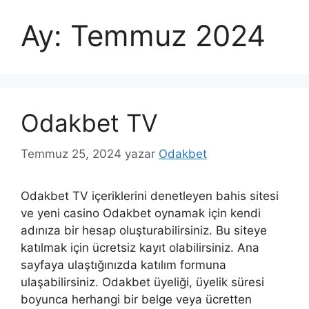
Ay:
Temmuz 2024
Odakbet TV
Temmuz 25, 2024
yazar
Odakbet
Odakbet TV içeriklerini denetleyen bahis sitesi
ve yeni casino Odakbet oynamak için kendi
adınıza bir hesap oluşturabilirsiniz. Bu siteye
katılmak için ücretsiz kayıt olabilirsiniz. Ana
sayfaya ulaştığınızda katılım formuna
ulaşabilirsiniz. Odakbet üyeliği, üyelik süresi
boyunca herhangi bir belge veya ücretten