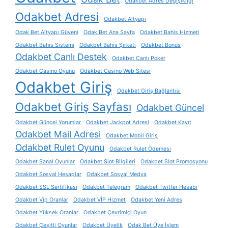
Odakbet Adres Değişikliği
Odakbet Adresi
Odakbet Altyapı
Odak Bet Altyapı Güveni
Odak Bet Ana Sayfa
Odakbet Bahis Hizmeti
Odakbet Bahis Sistemi
Odakbet Bahis Şirketi
Odakbet Bonus
Odakbet Canlı Destek
Odakbet Canlı Poker
Odakbet Casino Oyunu
Odakbet Casino Web Sitesi
Odakbet Giriş
Odakbet Giriş Bağlantısı
Odakbet Giriş Sayfası
Odakbet Güncel
Odakbet Güncel Yorumlar
Odakbet Jackpot Adresi
Odakbet Kayıt
Odakbet Mail Adresi
Odakbet Mobil Giriş
Odakbet Rulet Oyunu
Odakbet Rulet Ödemesi
Odakbet Sanal Oyunlar
Odakbet Slot Bilgileri
Odakbet Slot Promosyonu
Odakbet Sosyal Hesaplar
Odakbet Sosyal Medya
Odakbet SSL Sertifikası
Odakbet Telegram
Odakbet Twitter Hesabı
Odakbet Vip Oranlar
Odakbet VİP Hizmet
Odakbet Yeni Adres
Odakbet Yüksek Oranlar
Odakbet Çevrimiçi Oyun
Odakbet Çeşitli Oyunlar
Odakbet Üyelik
Odak Bet Üye İşlem