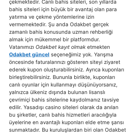
çekmektedir. Canlı bahis siteleri, son yıllarda
bahis siteleri için büyük bir avantaj olan para
yatırma ve çekme yöntemlerine izin
vermemektedir. Şu anda Odakbet gerçek
zamanlı bahis konusunda uzman rehberliği
almak için mükemmel bir platformdur.
Vatanımızı
Odakbet kayıt olmak
etmekten
Odakbet güncel
seçeneğimiz yok. Yarışma
öncesinde faturalarınızı gösteren siteyi ziyaret
ederek kupon oluşturabilirsiniz. Ayrıca kuponları
birleştirebilirsiniz. Bununla birlikte, kuponları
canlı oyunlar için kullanmayı düşünüyorsanız,
yalnızca ülkeniz dışında bulunan lisanslı
çevrimiçi bahis sitelerine kaydolmanız tavsiye
edilir. Yasadışı casino siteleri olarak da anılan
bu şirketler, canlı bahis hizmetleri aracılığıyla
üyelerine en avantajlı kuponları elde etme şansı
sunmaktadır. Bu kuruluşlardan biri olan Odakbet