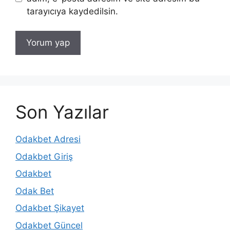
tarayıcıya kaydedilsin.
Son Yazılar
Odakbet Adresi
Odakbet Giriş
Odakbet
Odak Bet
Odakbet Şikayet
Odakbet Güncel