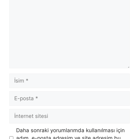
Yorum
İsim
E-
posta
İnternet
sitesi
Daha sonraki yorumlarımda kullanılması için
adım, e-posta adresim ve site adresim bu