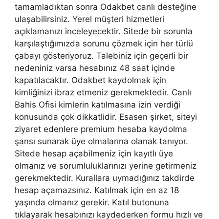
tamamladıktan sonra Odakbet canlı desteğine
ulaşabilirsiniz. Yerel müşteri hizmetleri
açıklamanızı inceleyecektir. Sitede bir sorunla
karşılaştığımızda sorunu çözmek için her türlü
çabayı gösteriyoruz. Talebiniz için geçerli bir
nedeniniz varsa hesabınız 48 saat içinde
kapatılacaktır. Odakbet kaydolmak için
kimliğinizi ibraz etmeniz gerekmektedir. Canlı
Bahis Ofisi kimlerin katılmasına izin verdiği
konusunda çok dikkatlidir. Esasen şirket, siteyi
ziyaret edenlere premium hesaba kaydolma
şansı sunarak üye olmalarına olanak tanıyor.
Sitede hesap açabilmeniz için kayıtlı üye
olmanız ve sorumluluklarınızı yerine getirmeniz
gerekmektedir. Kurallara uymadığınız takdirde
hesap açamazsınız. Katılmak için en az 18
yaşında olmanız gerekir. Katıl butonuna
tıklayarak hesabınızı kaydederken formu hızlı ve