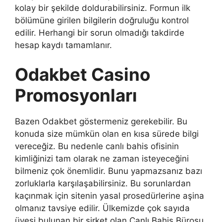
kolay bir şekilde doldurabilirsiniz. Formun ilk
bölümüne girilen bilgilerin doğruluğu kontrol
edilir. Herhangi bir sorun olmadığı takdirde
hesap kaydı tamamlanır.
Odakbet Casino
Promosyonları
Bazen Odakbet göstermeniz gerekebilir. Bu
konuda size mümkün olan en kısa sürede bilgi
vereceğiz. Bu nedenle canlı bahis ofisinin
kimliğinizi tam olarak ne zaman isteyeceğini
bilmeniz çok önemlidir. Bunu yapmazsanız bazı
zorluklarla karşılaşabilirsiniz. Bu sorunlardan
kaçınmak için sitenin yasal prosedürlerine aşina
olmanız tavsiye edilir. Ülkemizde çok sayıda
üyesi bulunan bir şirket olan Canlı Bahis Bürosu