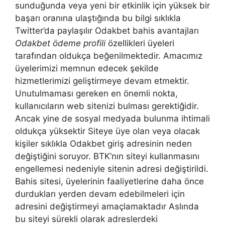
sunduğunda veya yeni bir etkinlik için yüksek bir
başarı oranına ulaştığında bu bilgi sıklıkla
Twitter’da paylaşılır Odakbet bahis avantajları
Odakbet ödeme profili
özellikleri üyeleri
tarafından oldukça beğenilmektedir. Amacımız
üyelerimizi memnun edecek şekilde
hizmetlerimizi geliştirmeye devam etmektir.
Unutulmaması gereken en önemli nokta,
kullanıcıların web sitenizi bulması gerektiğidir.
Ancak yine de sosyal medyada bulunma ihtimali
oldukça yüksektir Siteye üye olan veya olacak
kişiler sıklıkla Odakbet giriş adresinin neden
değiştiğini soruyor. BTK’nın siteyi kullanmasını
engellemesi nedeniyle sitenin adresi değiştirildi.
Bahis sitesi, üyelerinin faaliyetlerine daha önce
durdukları yerden devam edebilmeleri için
adresini değiştirmeyi amaçlamaktadır Aslında
bu siteyi sürekli olarak adreslerdeki