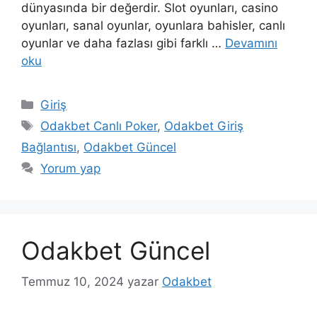
dünyasında bir değerdir. Slot oyunları, casino
oyunları, sanal oyunlar, oyunlara bahisler, canlı
oyunlar ve daha fazlası gibi farklı …
Devamını
oku
Kategoriler
Giriş
Etiketler
Odakbet Canlı Poker
,
Odakbet Giriş
Bağlantısı
,
Odakbet Güncel
Yorum yap
Odakbet Güncel
Temmuz 10, 2024
yazar
Odakbet