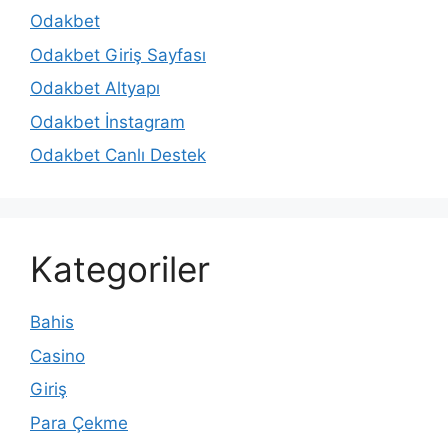
Odakbet
Odakbet Giriş Sayfası
Odakbet Altyapı
Odakbet İnstagram
Odakbet Canlı Destek
Kategoriler
Bahis
Casino
Giriş
Para Çekme