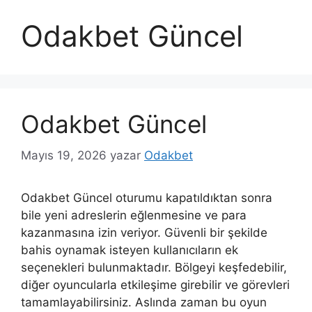
Odakbet Güncel
Odakbet Güncel
Mayıs 19, 2026
yazar
Odakbet
Odakbet Güncel oturumu kapatıldıktan sonra
bile yeni adreslerin eğlenmesine ve para
kazanmasına izin veriyor. Güvenli bir şekilde
bahis oynamak isteyen kullanıcıların ek
seçenekleri bulunmaktadır. Bölgeyi keşfedebilir,
diğer oyuncularla etkileşime girebilir ve görevleri
tamamlayabilirsiniz. Aslında zaman bu oyun