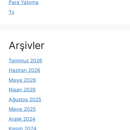
Para Yatırma
Tv
Arşivler
Temmuz 2026
Haziran 2026
Mayıs 2026
Nisan 2026
Ağustos 2025
Mayıs 2025
Aralık 2024
Kasım 2024