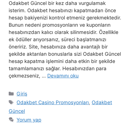
Odakbet Güncel bir kez daha vurgulamak
isterim. Odakbet hesabınızı kapatmadan önce
hesap bakiyenizi kontrol etmeniz gerekmektedir.
Bunun nedeni promosyonların ve kuponların
hesabınızdan kalıcı olarak silinmesidir. Özellikle
ek ödüller arıyorsanız, süreci başlatmanızı
öneririz. Site, hesabınıza daha avantajlı bir
şekilde aktarılan bonuslarla sizi Odakbet Güncel
hesap kapatma işlemini daha etkin bir şekilde
tamamlamanızı sağlar. Hesabınızdan para
çekmezseniz, …
Devamını oku
Kategoriler
Giriş
Etiketler
Odakbet Casino Promosyonları
,
Odakbet
Güncel
Yorum yap