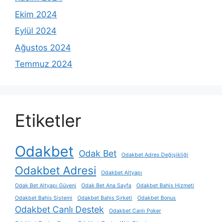
Ekim 2024
Eylül 2024
Ağustos 2024
Temmuz 2024
Etiketler
Odakbet
Odak Bet
Odakbet Adres Değişikliği
Odakbet Adresi
Odakbet Altyapı
Odak Bet Altyapı Güveni
Odak Bet Ana Sayfa
Odakbet Bahis Hizmeti
Odakbet Bahis Sistemi
Odakbet Bahis Şirketi
Odakbet Bonus
Odakbet Canlı Destek
Odakbet Canlı Poker