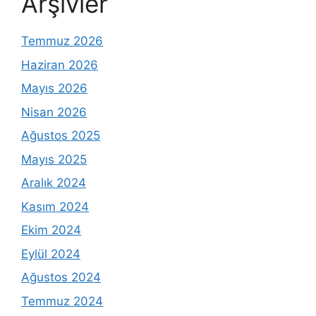
Arşivler
Temmuz 2026
Haziran 2026
Mayıs 2026
Nisan 2026
Ağustos 2025
Mayıs 2025
Aralık 2024
Kasım 2024
Ekim 2024
Eylül 2024
Ağustos 2024
Temmuz 2024