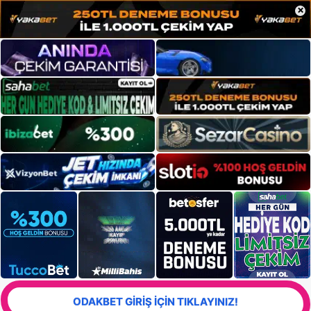
×
ODAKBET GİRİŞ İÇİN TIKLAYINIZ!