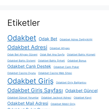
Etiketler
Odakbet
Odak Bet
Odakbet Adres Değişikliği
Odakbet Adresi
Odakbet Altyapı
Odak Bet Altyapı Güveni
Odak Bet Ana Sayfa
Odakbet Bahis Hizmeti
Odakbet Bahis Sistemi
Odakbet Bahis Şirketi
Odakbet Bonus
Odakbet Canlı Destek
Odakbet Canlı Poker
Odakbet Casino Oyunu
Odakbet Casino Web Sitesi
Odakbet Giriş
Odakbet Giriş Bağlantısı
Odakbet Giriş Sayfası
Odakbet Güncel
Odakbet Güncel Yorumlar
Odakbet Jackpot Adresi
Odakbet Kayıt
Odakbet Mail Adresi
Odakbet Mobil Giriş