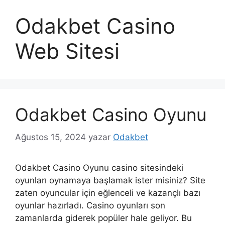
Odakbet Casino
Web Sitesi
Odakbet Casino Oyunu
Ağustos 15, 2024
yazar
Odakbet
Odakbet Casino Oyunu casino sitesindeki
oyunları oynamaya başlamak ister misiniz? Site
zaten oyuncular için eğlenceli ve kazançlı bazı
oyunlar hazırladı. Casino oyunları son
zamanlarda giderek popüler hale geliyor. Bu