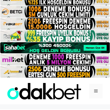
İçeriğe
atla
Menü