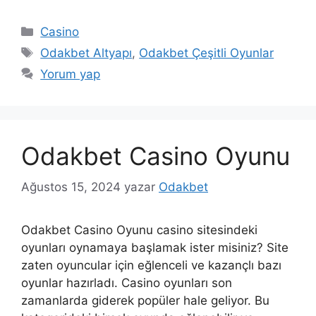
Kategoriler
Casino
Etiketler
Odakbet Altyapı
,
Odakbet Çeşitli Oyunlar
Yorum yap
Odakbet Casino Oyunu
Ağustos 15, 2024
yazar
Odakbet
Odakbet Casino Oyunu casino sitesindeki
oyunları oynamaya başlamak ister misiniz? Site
zaten oyuncular için eğlenceli ve kazançlı bazı
oyunlar hazırladı. Casino oyunları son
zamanlarda giderek popüler hale geliyor. Bu