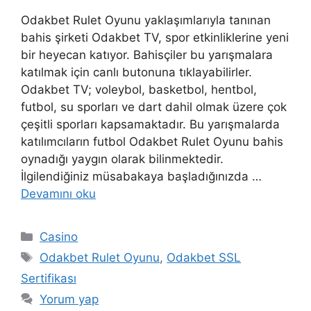
Odakbet Rulet Oyunu yaklaşımlarıyla tanınan
bahis şirketi Odakbet TV, spor etkinliklerine yeni
bir heyecan katıyor. Bahisçiler bu yarışmalara
katılmak için canlı butonuna tıklayabilirler.
Odakbet TV; voleybol, basketbol, hentbol,
futbol, su sporları ve dart dahil olmak üzere çok
çeşitli sporları kapsamaktadır. Bu yarışmalarda
katılımcıların futbol Odakbet Rulet Oyunu bahis
oynadığı yaygın olarak bilinmektedir.
İlgilendiğiniz müsabakaya başladığınızda …
Devamını oku
Kategoriler
Casino
Etiketler
Odakbet Rulet Oyunu
,
Odakbet SSL
Sertifikası
Yorum yap