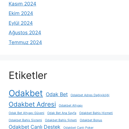
Kasım 2024
Ekim 2024
Eylül 2024
Ağustos 2024
Temmuz 2024
Etiketler
Odakbet
Odak Bet
Odakbet Adres Değişikliği
Odakbet Adresi
Odakbet Altyapı
Odak Bet Altyapı Güveni
Odak Bet Ana Sayfa
Odakbet Bahis Hizmeti
Odakbet Bahis Sistemi
Odakbet Bahis Şirketi
Odakbet Bonus
Odakbet Canlı Destek
Odakbet Canlı Poker