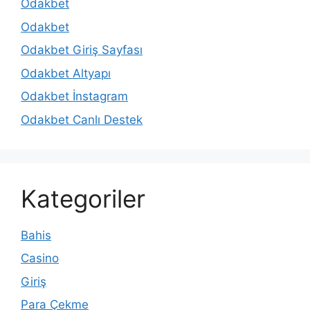
Odakbet
Odakbet
Odakbet Giriş Sayfası
Odakbet Altyapı
Odakbet İnstagram
Odakbet Canlı Destek
Kategoriler
Bahis
Casino
Giriş
Para Çekme