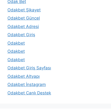
Odak Bet
Odakbet Şikayet
Odakbet Güncel
Odakbet Adresi
Odakbet Giriş
Odakbet
Odakbet
Odakbet
Odakbet Giriş Sayfası
Odakbet Altyapı
Odakbet İnstagram
Odakbet Canlı Destek