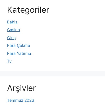
Kategoriler
Bahis
Casino
Giriş
Para Çekme
Para Yatırma
Tv
Arşivler
Temmuz 2026