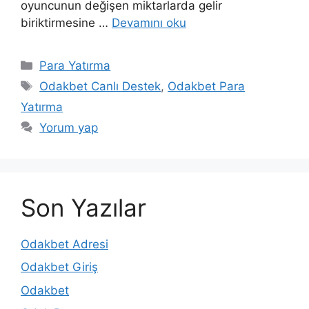
oyuncunun değişen miktarlarda gelir
biriktirmesine …
Devamını oku
Kategoriler
Para Yatırma
Etiketler
Odakbet Canlı Destek
,
Odakbet Para
Yatırma
Yorum yap
Son Yazılar
Odakbet Adresi
Odakbet Giriş
Odakbet