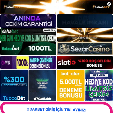
×
ODAKBET GİRİŞ İÇİN TIKLAYINIZ!