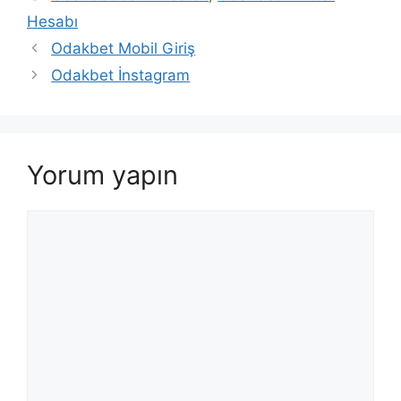
Hesabı
Odakbet Mobil Giriş
Odakbet İnstagram
Yorum yapın
Yorum