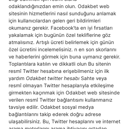
odaklandığınızdan emin olun. Odakbet web
sitesinin hizmetlerini nasıl sunduğunu anlamak
için kullanıcılardan gelen geri bildirimleri
okumanız gerekir. Facebook’ta en iyi fırsatları
yakalamak için bugünün özel tekliflerine göz
atmalısınız. Artışlı ücreti belirlemek için günün
özel ücretini incelemelisiniz. n en son skorlarını
ve haberlerini görmek için buna uymanız gerekir.
Toplantılara katılın ve dikkatli olun Bu sitenin
resmî Twitter hesabına erişebilmeniz için ilk
yardım
Odakbet twitter hesabı
Sahte veya
resmî olmayan Twitter hesaplarıyla etkileşime
girmekten kaçınmak için Odakbet web sitesinde
verilen resmî Twitter bağlantısını kullanmanız
tavsiye edilir. Odakbet sosyal medya
bağlantılarını takip ederek doğru adrese
ulaşabilirsiniz. Bu, Twitter hesaplarını ve internet
arama motorlarını arama ihtiyacını ortadan