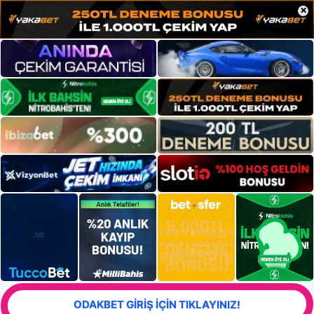
×
ODAKBET GİRİŞ İÇİN TIKLAYINIZ!