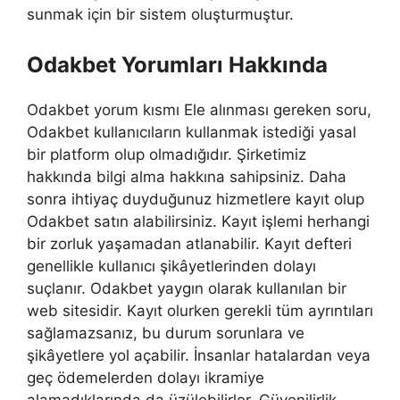
sunmak için bir sistem oluşturmuştur.
Odakbet Yorumları Hakkında
Odakbet yorum kısmı Ele alınması gereken soru,
Odakbet kullanıcıların kullanmak istediği yasal
bir platform olup olmadığıdır. Şirketimiz
hakkında bilgi alma hakkına sahipsiniz. Daha
sonra ihtiyaç duyduğunuz hizmetlere kayıt olup
Odakbet satın alabilirsiniz. Kayıt işlemi herhangi
bir zorluk yaşamadan atlanabilir. Kayıt defteri
genellikle kullanıcı şikâyetlerinden dolayı
suçlanır. Odakbet yaygın olarak kullanılan bir
web sitesidir. Kayıt olurken gerekli tüm ayrıntıları
sağlamazsanız, bu durum sorunlara ve
şikâyetlere yol açabilir. İnsanlar hatalardan veya
geç ödemelerden dolayı ikramiye
alamadıklarında da üzülebilirler. Güvenilirlik