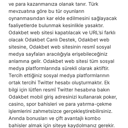
ve para kazanmanıza olanak tanır. Türk
mevzuatına göre bu tür oyunların
oynanmasından kar elde edilmesini sağlayacak
faaliyetlerde bulunmak kesinlikle yasaktır.
Odakbet web sitesi kapatılacak ve URL’si farklı
olacak Odakbet Canlı Destek, Odakbet web
sitesine, Odakbet web sitesinin resmî sosyal
medya sayfaları aracılığıyla erişebileceğiniz
anlamına gelir. Odakbet web sitesi tüm sosyal
medya platformlarında sürekli olarak aktiftir.
Tercih ettiğiniz sosyal medya platformlarının
ortak tercihi Twitter hesabı oluşturmaktır. Ek
bilgi için lütfen resmî Twitter hesabına bakın
Odakbet mobil giriş adresinizi kullanarak poker,
casino, spor bahisleri ve para yatırma-çekme
işlemlerini zahmetsizce gerçekleştirebilirsiniz.
Anında bonusları ve çift avantajlı kombo
bahisler almak için siteye kaydolmanız gerekir.