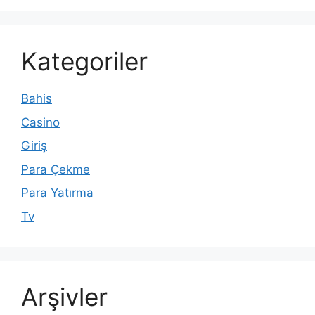
Kategoriler
Bahis
Casino
Giriş
Para Çekme
Para Yatırma
Tv
Arşivler