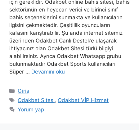
için gereklidir. Odakbet online bahis sitesi, bahis
sektörünün en heyecan verici ve birinci sınıf
bahis seçeneklerini sunmakta ve kullanıcıların
ilgisini çekmektedir. Çeşitlilik oyuncuların
kafasını karıştırabilir. Şu anda internet sitemiz
üzerinden Odakbet Canlı Destek’e ulaşarak
ihtiyacınız olan Odakbet Sitesi türlü bilgiyi
alabilirsiniz. Ayrıca Odakbet Whatsapp grubu
bulunmaktadır Odakbet Sports kullanıcıları
Süper …
Devamını oku
Kategoriler
Giriş
Etiketler
Odakbet Sitesi
,
Odakbet VİP Hizmet
Yorum yap