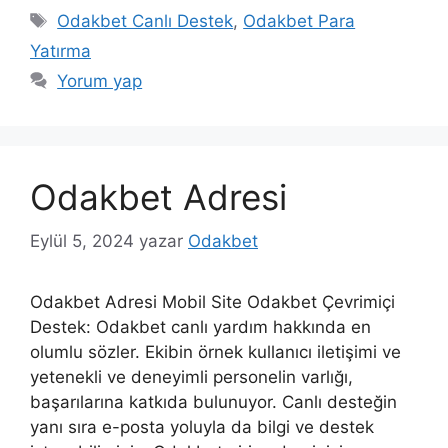
Etiketler
Odakbet Canlı Destek
,
Odakbet Para
Yatırma
Yorum yap
Odakbet Adresi
Eylül 5, 2024
yazar
Odakbet
Odakbet Adresi Mobil Site Odakbet Çevrimiçi
Destek: Odakbet canlı yardım hakkında en
olumlu sözler. Ekibin örnek kullanıcı iletişimi ve
yetenekli ve deneyimli personelin varlığı,
başarılarına katkıda bulunuyor. Canlı desteğin
yanı sıra e-posta yoluyla da bilgi ve destek