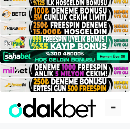
İçeriğe
atla
Menü