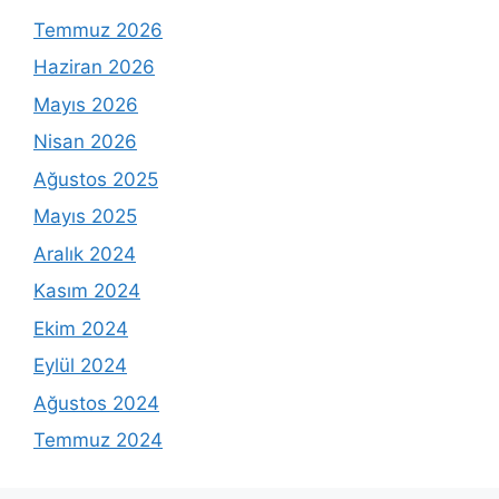
Temmuz 2026
Haziran 2026
Mayıs 2026
Nisan 2026
Ağustos 2025
Mayıs 2025
Aralık 2024
Kasım 2024
Ekim 2024
Eylül 2024
Ağustos 2024
Temmuz 2024