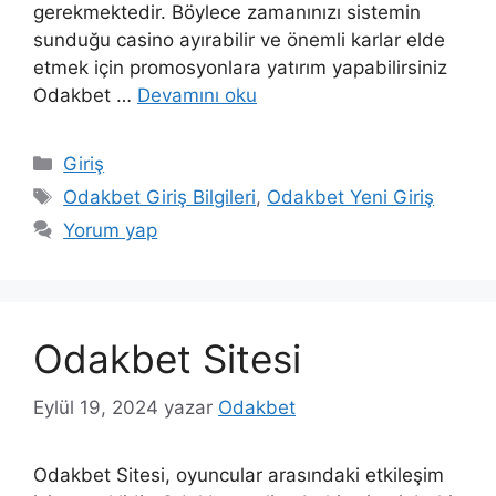
gerekmektedir. Böylece zamanınızı sistemin
sunduğu casino ayırabilir ve önemli karlar elde
etmek için promosyonlara yatırım yapabilirsiniz
Odakbet …
Devamını oku
Kategoriler
Giriş
Etiketler
Odakbet Giriş Bilgileri
,
Odakbet Yeni Giriş
Yorum yap
Odakbet Sitesi
Eylül 19, 2024
yazar
Odakbet
Odakbet Sitesi, oyuncular arasındaki etkileşim