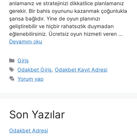
anlamanız ve stratejinizi dikkatlice planlamanız
gerekir. Bir bahis oyununu kazanmak çoğunlukla
şansa bağlıdır. Yine de oyun planınızı
geliştirebilir ve hiçbir rahatsızlık duymadan
eğlenebilirsiniz. Ücretsiz oyun hizmeti veren …
Devamını oku
Kategoriler
Giriş
Etiketler
Odakbet Giriş
,
Odakbet Kayıt Adresi
Yorum yap
Son Yazılar
Odakbet Adresi