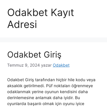
Odakbet Kayıt
Adresi
Odakbet Giriş
Temmuz 9, 2024
yazar
Odakbet
Odakbet Giriş tarafından hiçbir hile kodu veya
aksaklık getirilmedi. Püf noktaları öğrenmeye
odaklanmak yerine oyunun kendisini daha
derinlemesine anlamak daha iyidir. Bu
oyunlarda başarılı olmak için oyunu iyice