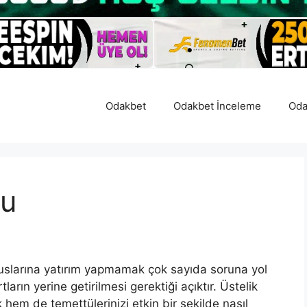
Odakbet
Odakbet İnceleme
Oda
du
larına yatırım yapmamak çok sayıda soruna yol
arın yerine getirilmesi gerektiği açıktır. Üstelik
 hem de temettülerinizi etkin bir şekilde nasıl