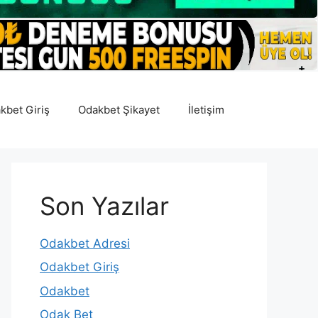
kbet Giriş
Odakbet Şikayet
İletişim
Son Yazılar
Odakbet Adresi
Odakbet Giriş
Odakbet
Odak Bet